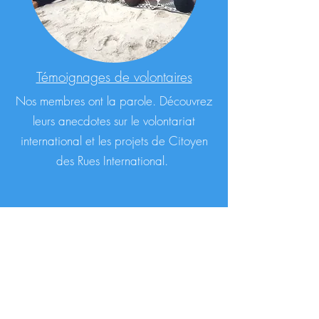
Témoignages de volontaires
Nos membres ont la parole. Découvrez
leurs anecdotes sur le volontariat
international et les projets de Citoyen
des Rues International.